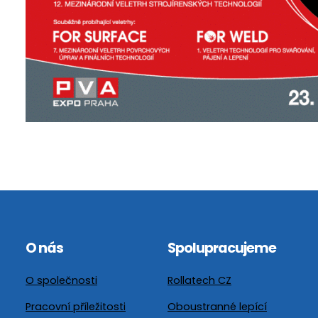
O nás
Spolupracujeme
O společnosti
Rollatech CZ
Pracovní příležitosti
Oboustranné lepící