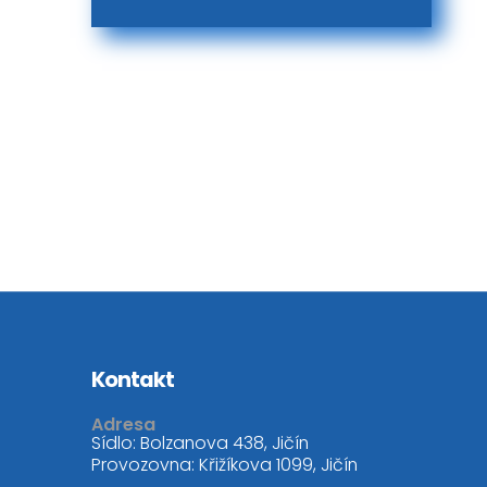
Kontakt
Adresa
Sídlo: Bolzanova 438, Jičín
Provozovna: Křižíkova 1099, Jičín