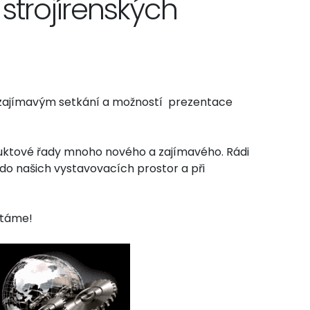
 strojírenských
 k zajímavým setkání a možností prezentace
uktové řady mnoho nového a zajímavého. Rádi
do našich vystavovacích prostor a při
vítáme!