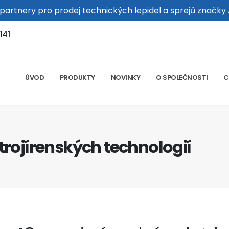
 partnery pro prodej technických lepidel a sprejů značky
141
ÚVOD
PRODUKTY
NOVINKY
O SPOLEČNOSTI
C
trojírenských technologií