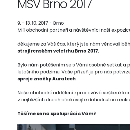
MSV Brno 2017
9. - 13. 10. 2017 - Brno
Milí obchodní partneři a návštěvníci naší expozic
děkujeme za Váš čas, který jste nám věnovali b
strojírenském veletrhu Brno 2017
.
Bylo nám potěšením se s Vámi osobně setkat a 
letošního podzimu. Vaše přízeň je pro nás potvr
spreje značky Auratech
.
Naše obchodní oddělení zpracovává veškeré konta
v nejbližších dnech očekávejte dohodnutou reakci
Těšíme se na spolupráci s Vámi!