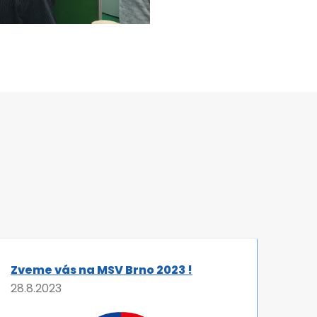
Zveme vás na MSV Brno 2023 !
Úsp
28.8.2023
23.6