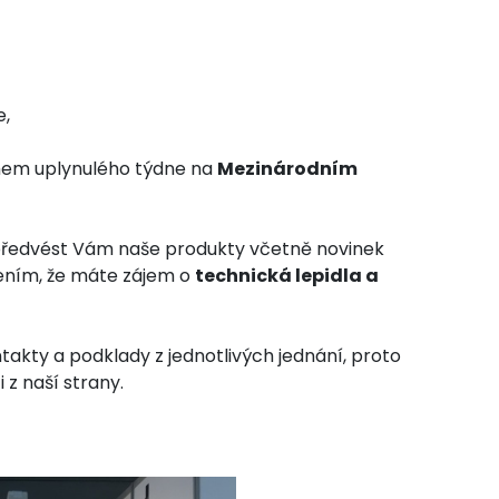
e,
ěhem uplynulého týdne na
Mezinárodním
předvést Vám naše produkty včetně novinek
zením, že máte zájem o
technická lepidla a
kty a podklady z jednotlivých jednání, proto
 z naší strany.