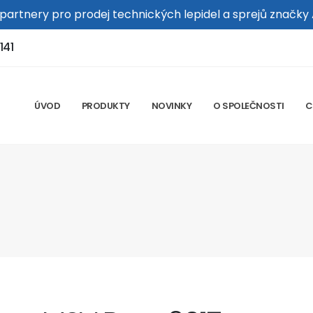
 partnery pro prodej technických lepidel a sprejů značky
141
ÚVOD
PRODUKTY
NOVINKY
O SPOLEČNOSTI
C