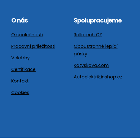
O nás
Spolupracujeme
O společnosti
Rollatech CZ
Pracovní příležitosti
Oboustranné lepící
pásky
Veletrhy
Kotyskova.com
Certifikace
Autoelektrik.inshop.cz
Kontakt
Cookies