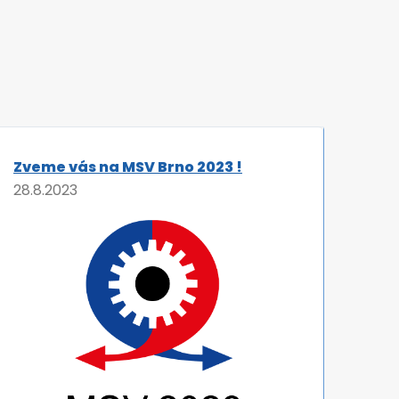
Zveme vás na MSV Brno 2023 !
Úsp
28.8.2023
23.6