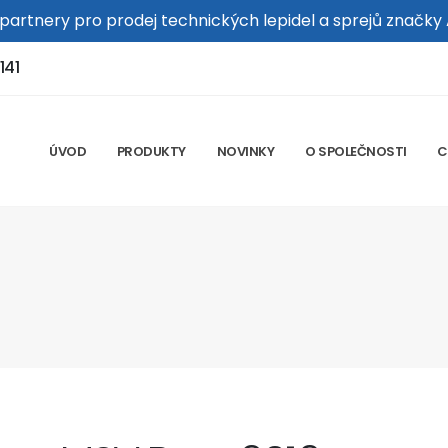
 partnery pro prodej technických lepidel a sprejů značky
141
ÚVOD
PRODUKTY
NOVINKY
O SPOLEČNOSTI
C