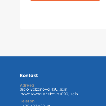
Kontakt
Adresa
Sídlo: Bolzanova 438, Jičín
Provozovna: Křižíkova 1099, Jičín
Telefon