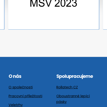
O nás
Spolupracujeme
O společnosti
Rollatech CZ
Pracovní příležitosti
Oboustranné lepící
pásky
Veletrhy