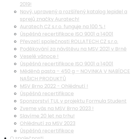
2019!
Nový, upravený a rozšířený katalog lepidel a
sprejů značky Auratech!
Auratech CZ s.r.o. funguje na 100 % !
Úspěšná recertifikace ISO 9001 a 14001
Převzetí společnosti ROLLATECH CZ s.r.o.
Poděkování za návštěvu na MSV 2021 v Brně
Veselé vánoce !
Úspěšná recertifikace ISO 9001 a 14001
Měděná pasta – 450 g – NOVINKA V NABÍDCE
NAŠICH PRODUKTŮ
MSV Brno 2022 - Ohlédnutí !
Úspěšná recertifikace
Sponzorství TUL v projektu Formula Student
Zveme vás na MSV Brno 2023 !
Slavíme 20 let na trhu!
Ohlédnutí za MSV 2023
Úspěšná recertifikace
O společnosti