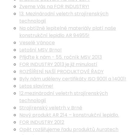
Zveme Vás na FOR INDUSTRY!
13. Mezinárodní veletrh strojírenských
technologií
Na obtížně lepitelné materiály platí naše
konstrukční lepidlo AR 94955!
Veselé Vánoce
Letošní MSV Brno!
Přijďte k nám - 55. ročník MSV 2013
FOR INDUSTRY 2013 je již minulostí
ROZŠÍŘENÍ NAŠÍ PRODUKTOVÉ ŘADY
Byly nám uděleny certifikáty ISO 9001 a 14001!
Letos slavíme!
12.mezinárodní veletrh strojírenských
technologií
Strojírenský veletrh v Brně
Nový produkt AR 214 – konstrukční lepidlo.
FOR INDUSTRY 2012
Opět rozšiřujeme řadu produktů Auratech