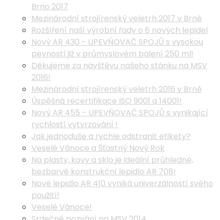
Brno 2017
Mezinárodní strojírenský veletrh 2017 v Brně
Rozšíření naší výrobní řady o 6 nových lepidel
Nový AR 430 - UPEVŇOVAČ SPOJŮ s vysokou
pevností již v průmyslovém balení 250 ml!
Děkujeme za návštěvu našeho stánku na MSV
2016!
Mezinárodní strojírenský veletrh 2016 v Brně
Úspěšná recertifikace ISO 9001 a 14001!
Nový AR 455 - UPEVŇOVAČ SPOJŮ s vynikající
rychlostí vytvrzování !
Jak jednoduše a rychle odstranit etikety?
Veselé Vánoce a Šťastný Nový Rok
Na plasty, kovy a sklo je ideální průhledné,
bezbarvé konstrukční lepidlo AR 708!
Nové lepidlo AR 410 vyniká univerzálností svého
použití!
Veselé Vánoce!
Srdečné pozvání na MSV 2014