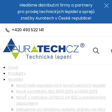
Hledáme distribuční firmy a partnery
pro prodej technických lepidel a sprejů
značky Auratech v České republice!
+420 493 522 141
Úvod
Produkty
Novinky
Nová řada epoxidových konstrukčních lepidel
Nové certifikáty ISO 9001:2015 a 14001:2015
NOVĚ v nabídce LEPIDLO AR 922 s potlačeným
zápachem!
Děkujeme za návštěvu našeho stánku na MSV