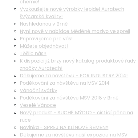
chemie!
Vyzkoušejte nové výrobky lepidel Auratech
švýcarské kvality!
Nashledanou v Brně
Nyní nově v nabídce Měděné mazivo ve spreji
Připravujeme pro vás!
Můžete objednávat!
Těšilo nás!!
K dispozici již brzy nový katalog produktové řady
značky Auratech!
Děkujeme za návštěvu – FOR INDUSTRY 2014!
Poděkování za návštěvu na MSV 2014
Vánoční svátky
Poděkování za návštěvu MSV 2018 v Brně
Veselé Vánoce
Nový produkt - SUCHÉ MÝDLO - čistící pěna na
ruce
Novinka - SPREJ NA KLÍNOVÉ ŘEMENY
Děkujeme za návštěvu naší expozice na MSV